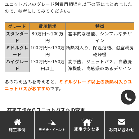
ユニットバスのグレード別費用相場を以下の表にまとめました
ので、参考にしてみてください。
グレード
費用相場
特徴
スタンダー
80万円〜100万
基本的な機能、シンプルなデザ
ド
円
イン
ミドルグレ
100万円〜130万
断熱材入り、保温浴槽、浴室暖房
ード
円
乾燥機
ハイグレー
130万円〜150万
高断熱、ジェットバス、自動洗
ド
円以上
浄機能、高級感のあるデザイン
冬の冷え込みを考えると、
ミドルグレード以上の断熱材入りユ
ニットバスがおすすめ
です。
在来工法からユニットバスへの変更
タイル張りの在来浴室を、ユニットバスに変更する工事です。
家事ラクな家
施工事例
お問い合わせ
見学会・イベント
断熱性能が大幅に向上し、掃除も楽になります
。