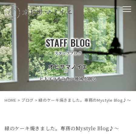
STAFF BLOG
スタッフブログ
オヒサマノイエ
ヒトゴコチの良い地域を創る
HOME
>
ブログ
>
緑のケーキ焼きました。専務のMystyle Blog♪～
緑のケーキ焼きました。専務のMystyle Blog♪～