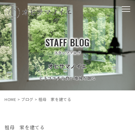
STAFF BLOG
スタッフブログ
オヒサマノイエ
ヒトゴコチの良い地域を創る
HOME
>
ブログ
>
祖母 家を建てる
祖母 家を建てる