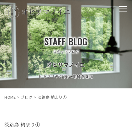
STAFF BLOG
スタッフブログ
オヒサマノイエ
ヒトゴコチの良い地域を創る
HOME
>
ブログ
>
淡路島 納まり①
淡路島 納まり①