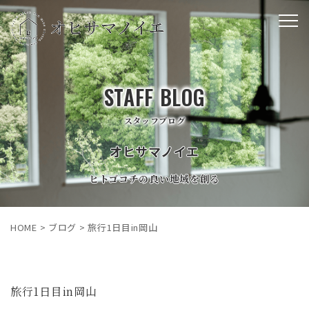
STAFF BLOG
スタッフブログ
オヒサマノイエ
ヒトゴコチの良い地域を創る
HOME
>
ブログ
>
旅行1日目in岡山
旅行1日目in岡山