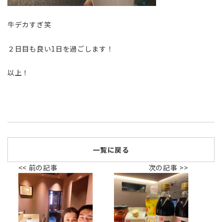
牛デカすぎ笑
２日目も良い1日を過ごします！
以上！
一覧に戻る
<< 前の記事
次の記事 >>