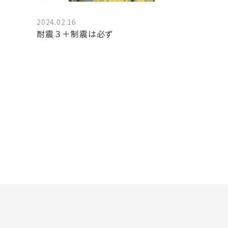
2024.02.16
耐震３＋制震は必ず