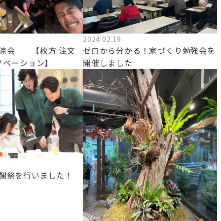
2024.02.19
涼会 【枚方 注文
ゼロから分かる！家づくり勉強会を
リノベーション】
開催しました
謝祭を行いました！