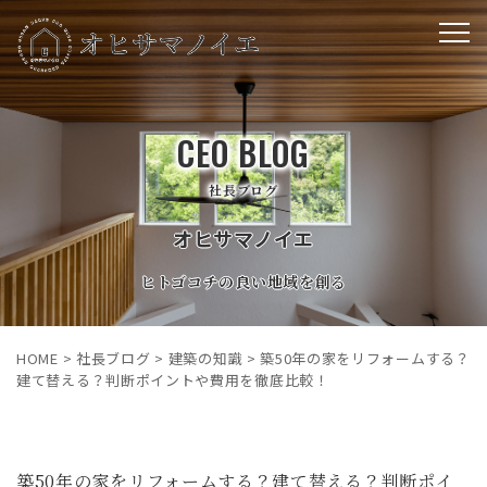
CEO BLOG
社長ブログ
オヒサマノイエ
ヒトゴコチの良い地域を創る
HOME
>
社長ブログ
>
建築の知識
>
築50年の家をリフォームする？
建て替える？判断ポイントや費用を徹底比較！
築50年の家をリフォームする？建て替える？判断ポイ