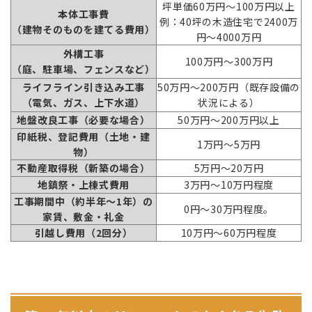
坪単価60万円～100万円以上
本体工事費
例：40坪の木造住宅で2400万
（建物そのものを建てる費用）
円～4000万円
外構工事
100万円～300万円
（庭、駐車場、フェンスなど）
ライフライン引き込み工事
50万円～200万円（既存設備の
（電気、ガス、上下水道）
状況による）
地盤改良工事（必要な場合）
50万円～200万円以上
印紙税、登記費用（土地・建
1万円〜5万円
物）
不動産取得税（新築の場合）
5万円〜20万円
地鎮祭・上棟式費用
3万円〜10万円程度
工事期間中（約半年～1年）の
0円～30万円程度。
家賃、敷金・礼金
引越し費用（2回分）
10万円～60万円程度