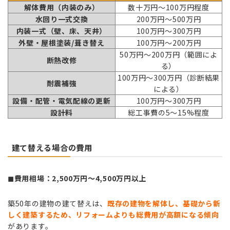
解体費用（内装のみ）
数十万円～100万円程度
水回り一式交換
200万円～500万円
内装一式（壁、床、天井）
100万円～300万円
外壁・屋根塗装/葺き替え
100万円～200万円
50万円～200万円（範囲によ
断熱改修
る）
100万円～300万円（診断結果
耐震補強
による）
設備・配管・電気配線の更新
100万円～300万円
設計料
総工事費の5～15%程度
建て替える場合の費用
◼︎費用相場：2,500万円～4,500万円以上
築50年の建物の建て替えは、
既存の建物を解体し、基礎から新
しく建築するため、リフォームよりも総費用が高額になる傾向
があります。