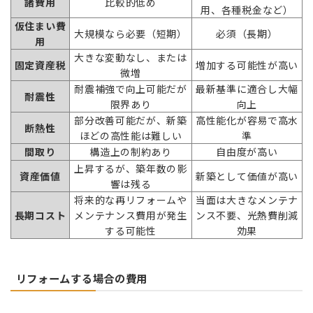
諸費用
比較的低め
用、各種税金など）
仮住まい費
大規模なら必要（短期）
必須（長期）
用
大きな変動なし、または
固定資産税
増加する可能性が高い
微増
耐震補強で向上可能だが
最新基準に適合し大幅
耐震性
限界あり
向上
部分改善可能だが、新築
高性能化が容易で高水
断熱性
ほどの高性能は難しい
準
間取り
構造上の制約あり
自由度が高い
上昇するが、築年数の影
資産価値
新築として価値が高い
響は残る
将来的な再リフォームや
当面は大きなメンテナ
長期コスト
メンテナンス費用が発生
ンス不要、光熱費削減
する可能性
効果
リフォームする場合の費用