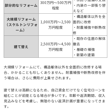
300万円～500万円
部分的なリフォーム
・内装の一部張り替
程度
えなど
・構造躯体以外を全
大規模リフォーム
1,000万円～2,500
面的に改修
（スケルトンリフォ
万円程度
・耐震補強や断熱改
ーム）
修
・既存の住居の解体
2,500万円～4,500
撤去
建て替え
万円程度
・基礎の補強
・新築の建築
大規模リフォームにて、構造躯体以外を全面的に改修する場
合、かかることも珍しくありません。耐震補強や断熱改修を伴
う場合は、さらに費用が上乗せされます。
建て替えは高額になるため、自己資金だけでなく住宅ローンを
組むことが前提となる場合が多いです。年齢や返済期間、収入
見込みなどを考慮し、無理のない返済計画が重要になってきま
す。