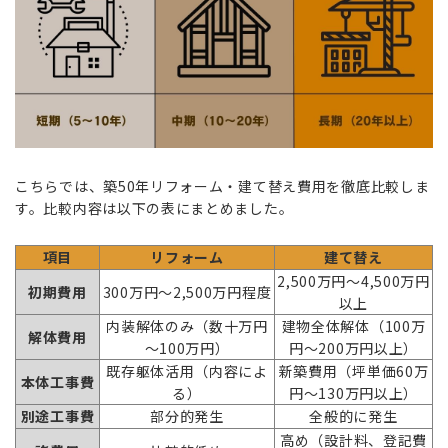
こちらでは、築50年リフォーム・建て替え費用を徹底比較しま
す。比較内容は以下の表にまとめました。
項目
リフォーム
建て替え
2,500万円～4,500万円
初期費用
300万円～2,500万円程度
以上
内装解体のみ（数十万円
建物全体解体（100万
解体費用
～100万円）
円～200万円以上）
既存躯体活用（内容によ
新築費用（坪単価60万
本体工事費
る）
円～130万円以上）
別途工事費
部分的発生
全般的に発生
高め（設計料、登記費