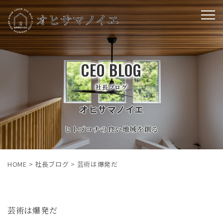
CEO BLOG
社長ブログ
オヒサマノイエ
ヒトゴコチの良い地域を創る
HOME
>
社長ブログ
>
芸術は爆発だ
芸術は爆発だ