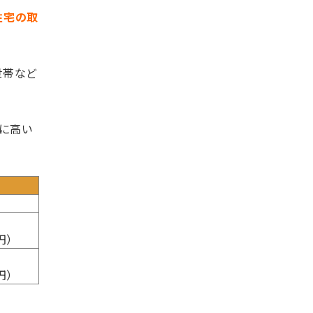
住宅の取
世帯など
常に高い
円）
円）