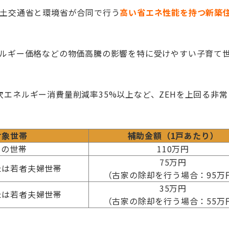
国土交通省と環境省が合同で行う
高い省エネ性能を持つ新築
ネルギー価格などの物価高騰の影響を特に受けやすい子育て
次エネルギー消費量削減率35%以上など、ZEHを上回る非
対象世帯
補助金額（1戸あたり）
ての世帯
110万円
75万円
たは若者夫婦世帯
（古家の除却を行う場合：95万
35万円
たは若者夫婦世帯
（古家の除却を行う場合：55万