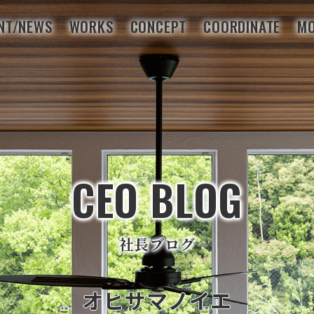
NT/NEWS
WORKS
CONCEPT
COORDINATE
MO
CEO BLOG
社長ブログ
オヒサマノイエ