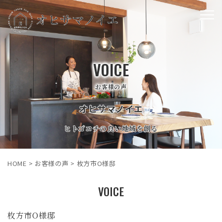
VOICE
お客様の声
オヒサマノイエ
ヒトゴコチの良い地域を創る
HOME
>
お客様の声
>
枚方市O様邸
VOICE
枚方市O様邸