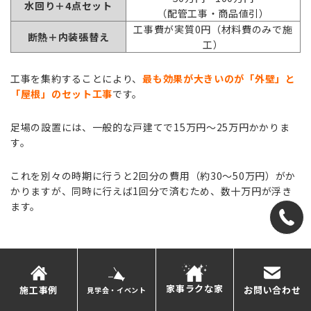
水回り＋4点セット
（配管工事・商品値引）
工事費が実質0円（材料費のみで施
断熱＋内装張替え
工）
工事を集約することにより、
最も効果が大きいのが「外壁」と
「屋根」のセット工事
です。
足場の設置には、一般的な戸建てで15万円〜25万円かかりま
す。
これを別々の時期に行うと2回分の費用（約30〜50万円）がか
かりますが、同時に行えば1回分で済むため、数十万円が浮き
ます。
築年数に応じた優先順位をつける
家事ラクな家
施工事例
お問い合わせ
見学会・イベント
家の劣化状況に合わせて、お金をかけるべき場所は変化しま
す。まずは
長く住める「箱（構造）」を作ること
に予算を使い