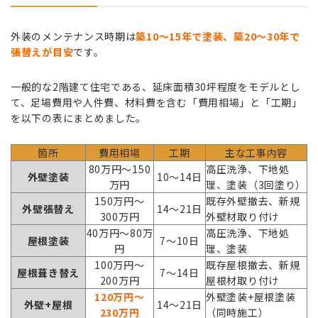
外装のメンテナンス時期は
築10〜15年で塗装、築20〜30年で
張替えが目安
です。
一般的な2階建て住宅である、延床面積30坪程度をモデルとし
て、足場費用や人件費、材料費を含む「費用相場」と「工期」
を以下の表にまとめました。
箇所
費用相場
工期
主な工事内容
80万円〜150
高圧洗浄、下地処
外壁塗装
10〜14日
万円
理、塗装（3回塗り）
150万円〜
既存外壁撤去、新規
外壁張替え
14〜21日
300万円
外壁材取り付け
40万円〜80万
高圧洗浄、下地処
屋根塗装
7〜10日
円
理、塗装
100万円〜
既存屋根撤去、新規
屋根葺き替え
7〜14日
200万円
屋根材取り付け
120万円〜
外壁塗装+屋根塗装
外壁+屋根
14〜21日
230万円
（同時施工）