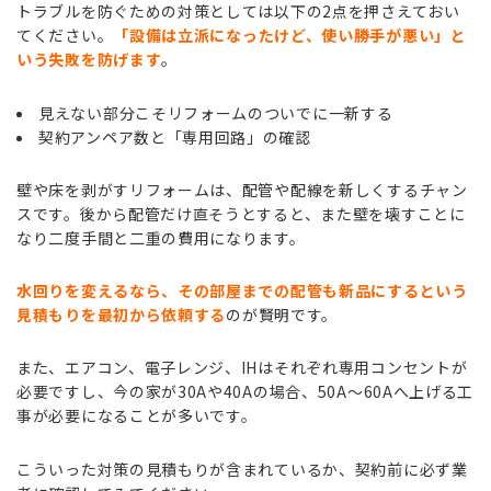
トラブルを防ぐための対策としては以下の2点を押さえておい
てください。
「設備は立派になったけど、使い勝手が悪い」と
いう失敗を防げます
。
見えない部分こそリフォームのついでに一新する
契約アンペア数と「専用回路」の確認
壁や床を剥がすリフォームは、配管や配線を新しくするチャン
スです。後から配管だけ直そうとすると、また壁を壊すことに
なり二度手間と二重の費用になります。
水回りを変えるなら、その部屋までの配管も新品にするという
見積もりを最初から依頼する
のが賢明です。
また、エアコン、電子レンジ、IHはそれぞれ専用コンセントが
必要ですし、今の家が30Aや40Aの場合、50A〜60Aへ上げる工
事が必要になることが多いです。
こういった対策の見積もりが含まれているか、契約前に必ず業