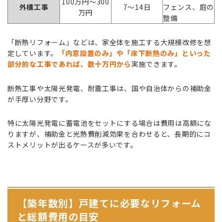
100万円〜300
外構工事
7〜14日
フェンス、庭の
万円
整備
「断熱リフォーム」などは、家全体を施工する大規模改修を想
定しています。
「内窓設置のみ」や「床下断熱のみ」といった
部分的な工事であれば、数十万円から
実施できます。
断熱工事や太陽光発電、耐震工事は、国や自治体からの補助金
が手厚い分野です。
特に太陽光発電に蓄電池をセットにする場合は費用は高額にな
りますが、補助金と光熱費削減効果を合わせると、長期的にコ
ストメリットが出るケースが多いです。
【築年数別】戸建てに必要なリフォーム
と総額費用の目安