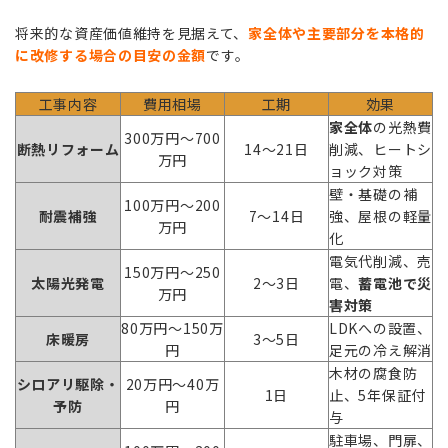
将来的な資産価値維持を見据えて、
家全体や主要部分を本格的
に改修する場合の目安の金額
です。
工事内容
費用相場
工期
効果
家全体
の光熱費
300万円〜700
断熱リフォーム
14〜21日
削減、ヒートシ
万円
ョック対策
壁・基礎の補
100万円〜200
耐震補強
7〜14日
強、屋根の軽量
万円
化
電気代削減、売
150万円〜250
太陽光発電
2〜3日
電、
蓄電池で災
万円
害対策
80万円〜150万
LDKへの設置、
床暖房
3〜5日
円
足元の冷え解消
木材の腐食防
シロアリ駆除・
20万円〜40万
1日
止、5年保証付
予防
円
与
駐車場、門扉、