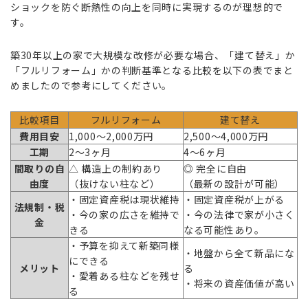
ショックを防ぐ断熱性の向上を同時に実現するのが理想的で
す。
築30年以上の家で大規模な改修が必要な場合、「建て替え」か
「フルリフォーム」かの判断基準となる比較を以下の表でまと
めましたので参考にしてください。
比較項目
フルリフォーム
建て替え
費用目安
1,000〜2,000万円
2,500〜4,000万円
工期
2〜3ヶ月
4〜6ヶ月
間取りの自
△ 構造上の制約あり
◎ 完全に自由
由度
（抜けない柱など）
（最新の設計が可能）
・固定資産税は現状維持
・固定資産税が上がる
法規制・税
・今の家の広さを維持で
・今の法律で家が小さく
金
きる
なる可能性あり。
・予算を抑えて新築同様
・地盤から全て新品にな
にできる
メリット
る
・愛着ある柱などを残せ
・将来の資産価値が高い
る