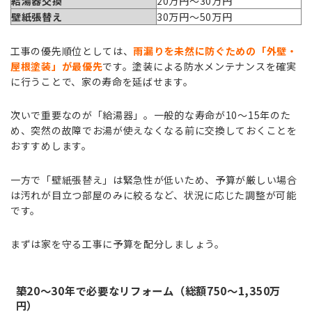
給湯器交換
20万円〜30万円
壁紙張替え
30万円〜50万円
工事の優先順位としては、
雨漏りを未然に防ぐための「外壁・
屋根塗装」が最優先
です。塗装による防水メンテナンスを確実
に行うことで、家の寿命を延ばせます。
次いで重要なのが「給湯器」。一般的な寿命が10〜15年のた
め、突然の故障でお湯が使えなくなる前に交換しておくことを
おすすめします。
一方で「壁紙張替え」は緊急性が低いため、予算が厳しい場合
は汚れが目立つ部屋のみに絞るなど、状況に応じた調整が可能
です。
まずは家を守る工事に予算を配分しましょう。
築20〜30年で必要なリフォーム（総額750〜1,350万
円）