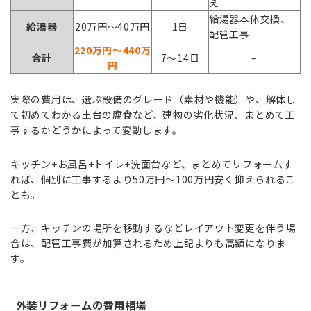
え
給湯器本体交換、
給湯器
20万円〜40万円
1日
配管工事
220万円〜440万
合計
7〜14日
–
円
実際の費用は、選ぶ設備のグレード（素材や機能）や、解体し
て初めてわかる土台の腐食など、建物の劣化状況、まとめて工
事するかどうかによって変動します。
キッチン+お風呂+トイレ+洗面台など、まとめてリフォームす
れば、個別に工事するより50万円〜100万円安く抑えられるこ
とも。
一方、キッチンの場所を移動するなどレイアウト変更を伴う場
合は、配管工事費が加算されるため上記よりも高額になりま
す。
外装リフォームの費用相場