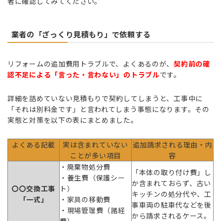
者に確認してみてください。
業者の「ざっくり見積もり」で依頼する
リフォームの追加費用トラブルで、よくあるのが、
契約前の確
認不足による「言った・言わない」のトラブル
です。
詳細を詰めていない見積もりで契約してしまうと、工事中に
「それは別料金です」と言われてしまう事態になります。その
実態と対策を以下の表にまとめました。
よくある記載
実は含まれていない
追加請求される理由・内
ことが多い項目
容
・廃棄物処分費
「本体の取り付け費」し
・養生費（保護シー
か含まれておらず、古い
〇〇交換工事
ト）
キッチンの処分代や、工
「一式」
・家具の移動費
事車両の駐車代などを後
・現場管理費（諸経
から請求されるケース。
費）