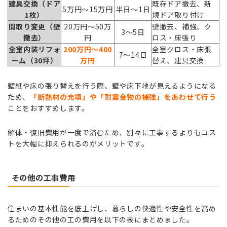
建具交換（ドア
既存ドア撤去、新
5万円〜15万円
半日〜1日
1枚）
規ドア取り付け
間取り変更（壁
20万円〜50万
壁撤去、補強、ク
3〜5日
撤去）
円
ロス・床張り
全室内装リフォ
200万円〜400
全室クロス・床張
7〜14日
ーム（30坪）
万円
替え、建具交換
壁紙や床の張り替えを行う際、壁や床下地が見えるようになる
ため、
「断熱材の充填」や「耐震金物の補強」をあわせて行う
ことをおすすめします。
解体・復旧費用が一度で済むため、別々に工事するよりもコス
トを大幅に抑えられるのがメリットです。
その他の工事費用
住まいの基本性能を底上げし、暮らしの快適性や安全性を高め
るためのその他の工の費用を以下の表にまとめました。