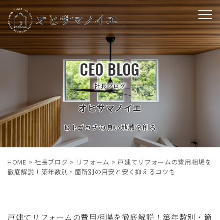
CEO BLOG
社長ブログ
オヒサマノイエ
ヒトゴコチの良い地域を創る
HOME
>
社長ブログ
>
リフォーム
>
戸建てリフォームの費用相場を
徹底解説！築年数別・箇所別の目安と安く抑えるコツも
戸建てリフォームの費用相場を徹底解説！築年数別・箇