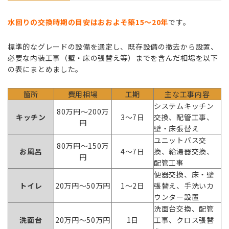
水回りの交換時期の目安はおおよそ築15〜20年
です。
標準的なグレードの設備を選定し、既存設備の撤去から設置、
必要な内装工事（壁・床の張替え等）までを含んだ相場を以下
の表にまとめました。
箇所
費用相場
工期
主な工事内容
システムキッチン
80万円〜200万
キッチン
3〜7日
交換、配管工事、
円
壁・床張替え
ユニットバス交
80万円〜150万
お風呂
4〜7日
換、給湯器交換、
円
配管工事
便器交換、床・壁
トイレ
20万円〜50万円
1〜2日
張替え、手洗いカ
ウンター設置
洗面台交換、配管
洗面台
20万円〜50万円
1日
工事、クロス張替