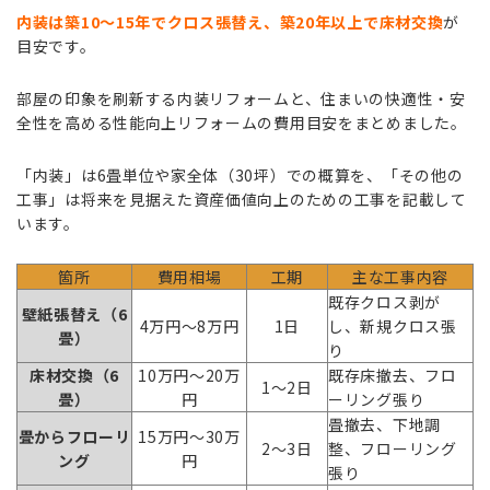
内装は築10〜15年でクロス張替え、築20年以上で床材交換
が
目安です。
部屋の印象を刷新する内装リフォームと、住まいの快適性・安
全性を高める性能向上リフォームの費用目安をまとめました。
「内装」は6畳単位や家全体（30坪）での概算を、「その他の
工事」は将来を見据えた資産価値向上のための工事を記載して
います。
箇所
費用相場
工期
主な工事内容
既存クロス剥が
壁紙張替え（6
4万円〜8万円
1日
し、新規クロス張
畳）
り
床材交換（6
10万円〜20万
既存床撤去、フロ
1〜2日
畳）
円
ーリング張り
畳撤去、下地調
畳からフローリ
15万円〜30万
2〜3日
整、フローリング
ング
円
張り