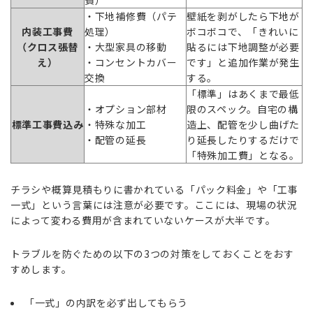
・下地補修費（パテ
壁紙を剥がしたら下地が
内装工事費
処理）
ボコボコで、「きれいに
（クロス張替
・大型家具の移動
貼るには下地調整が必要
え）
・コンセントカバー
です」と追加作業が発生
交換
する。
「標準」はあくまで最低
・オプション部材
限のスペック。自宅の構
標準工事費込み
・特殊な加工
造上、配管を少し曲げた
・配管の延長
り延長したりするだけで
「特殊加工費」となる。
チラシや概算見積もりに書かれている「パック料金」や「工事
一式」という言葉には注意が必要です。ここには、現場の状況
によって変わる費用が含まれていないケースが大半です。
トラブルを防ぐための以下の3つの対策をしておくことをおす
すめします。
「一式」の内訳を必ず出してもらう