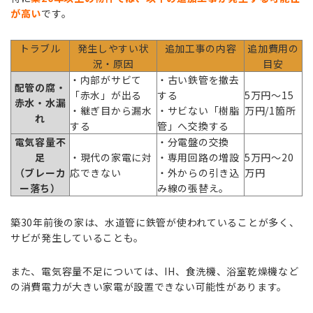
が高い
です。
トラブル
発生しやすい状
追加工事の内容
追加費用の
況・原因
目安
・内部がサビて
・古い鉄管を撤去
配管の腐・
「赤水」が出る
する
5万円〜15
赤水・水漏
・継ぎ目から漏水
・サビない「樹脂
万円/1箇所
れ
する
管」へ交換する
電気容量不
・分電盤の交換
足
・現代の家電に対
・専用回路の増設
5万円〜20
（ブレーカ
応できない
・外からの引き込
万円
ー落ち）
み線の張替え。
築30年前後の家は、水道管に鉄管が使われていることが多く、
サビが発生していることも。
また、電気容量不足については、IH、食洗機、浴室乾燥機など
の消費電力が大きい家電が設置できない可能性があります。