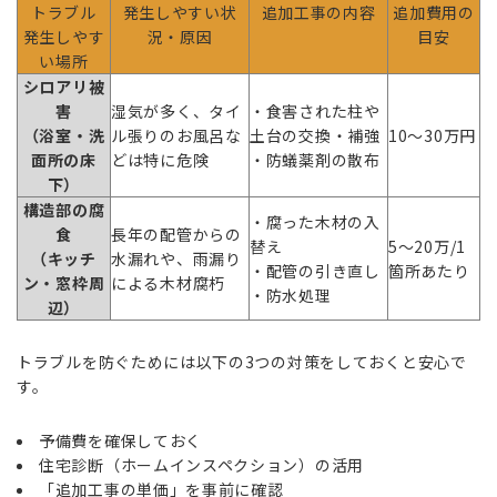
トラブル
発生しやすい状
追加工事の内容
追加費用の
発生しやす
況・原因
目安
い場所
シロアリ被
害
湿気が多く、タイ
・食害された柱や
（浴室・洗
ル張りのお風呂な
土台の交換・補強
10〜30万円
面所の床
どは特に危険
・防蟻薬剤の散布
下）
構造部の腐
・腐った木材の入
食
長年の配管からの
替え
5〜20万/1
（キッチ
水漏れや、雨漏り
・配管の引き直し
箇所あたり
ン・窓枠周
による木材腐朽
・防水処理
辺）
トラブルを防ぐためには以下の3つの対策をしておくと安心で
す。
予備費を確保しておく
住宅診断（ホームインスペクション）の活用
「追加工事の単価」を事前に確認