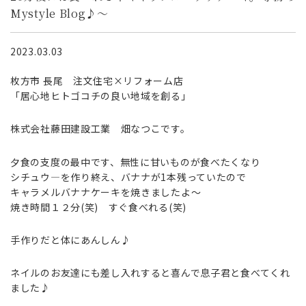
Mystyle Blog♪～
2023.03.03
枚方市 長尾 注文住宅×リフォーム店
「居心地ヒトゴコチの良い地域を創る」
株式会社藤田建設工業 畑なつこです。
夕食の支度の最中です、無性に甘いものが食べたくなり
シチュウ―を作り終え、バナナが1本残っていたので
キャラメルバナナケーキを焼きましたよ～
焼き時間１２分(笑) すぐ食べれる(笑)
手作りだと体にあんしん♪
ネイルのお友達にも差し入れすると喜んで息子君と食べてくれ
ました♪