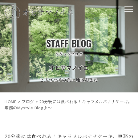
STAFF BLOG
スタッフブログ
オヒサマノイエ
ヒトゴコチの良い地域を創る
HOME
>
ブログ
>
20分後には食べれる！キャラメルバナナケーキ。
専務のMystyle Blog♪～
20分後には食べれる！キャラメルバナナケーキ。専務の